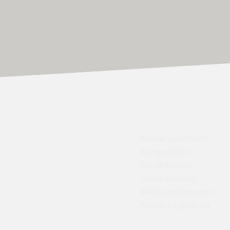
Vita
Studio
KOSTEN
KONTAKT
Klavierunterricht
Komposition
Musiktheorie
Gehörbildung
Werkstattkonzerte
Klavierbegleitung