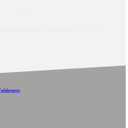
Für:
änger
Erwachsene Fortgeschrittene und Profis
 Feldmann