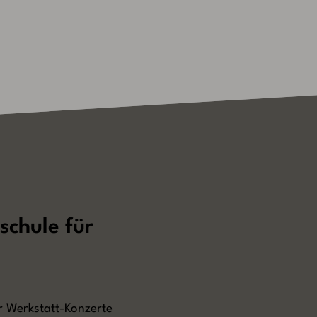
schule für
r Werkstatt-Konzerte