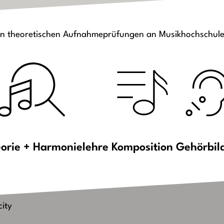
er Klavierstücke
 den theoretischen Aufnahmeprüfungen an Musikhochschul
orie + Harmonielehre
Komposition
Gehörbil
ity