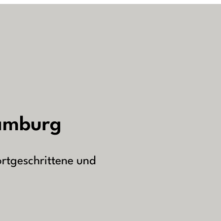
START
KONZEPT
Geometrie des Klavierspielens
für Kinder (ab 7)
für Anfänger
für Fortgeschrittene, Studenten
Musiktheorie
Hamburg
Schülerkonzerte
HÖRPROBEN
ortgeschrittene und
Videos – Klavierschüler
Videos – Laura Feldmann
Kompositionen – Laura Feldma
ÜBER