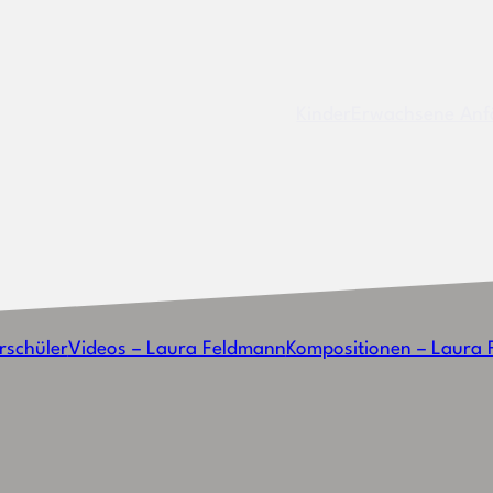
Kinder
Erwachsene Anf
rschüler
Videos – Laura Feldmann
Kompositionen – Laura