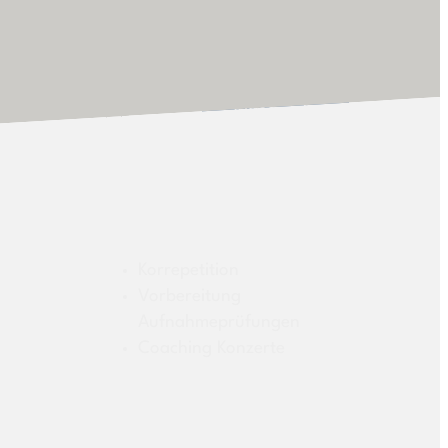
Videos –
Klavierschüler
Videos – Laura
Feldmann
Kompositionen – Laura
Feldmann
Über
Korrepetition
Vorbereitung
Vita
Aufnahmeprüfungen
Studio
Coaching Konzerte
Kosten
Kontakt